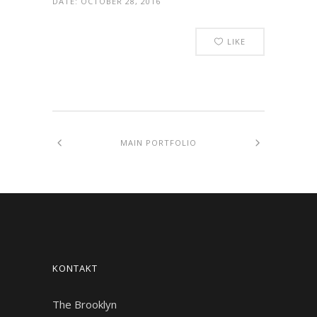
DATE:
OCTOBER 28, 2016
LIKE
MAIN PORTFOLIO
KONTAKT
The Brooklyn