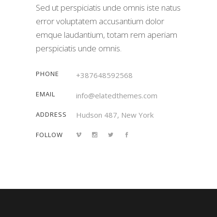
Sed ut perspiciatis unde omnis iste natus
error voluptatem accusantium dolor
emque laudantium, totam rem aperiam
perspiciatis unde omnis.
PHONE
+387648592568
EMAIL
info@elatedthemes.com
ADDRESS
Hudson 487, New York
FOLLOW